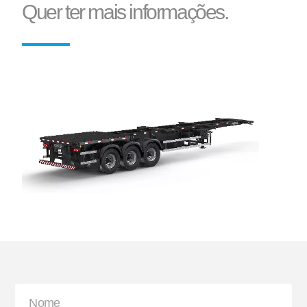
Quer ter mais informações.
Bisnaga e Balde de Graxa
Lanterna
Paralama Envolvente e
Sinaleira Traseira
Semienvolvente