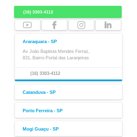
(16) 3303-4112
Araraquara - SP
Av João Baptista Mendes Ferraz,
831, Bairro Portal das Laranjeiras
Ajustador Automático
Caixa para Extintor
(16) 3303-4112
Catanduva - SP
Rua Martinópolis,
1460, Bairro Jardim Del Rey
Porto Ferreira - SP
Avenida João José Attab Miziara,
(17) 3524-4100
3040, Bairro Parque Residencial Areia Branca
Mogi Guaçu - SP