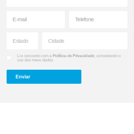
Suporte G e Dobradiça
Arco de Enlonar
Li e concordo com a
Política de Privacidade
, concedendo o
uso dos meus dados.
Enviar
Ecoplate II
Apara-barro Antispray