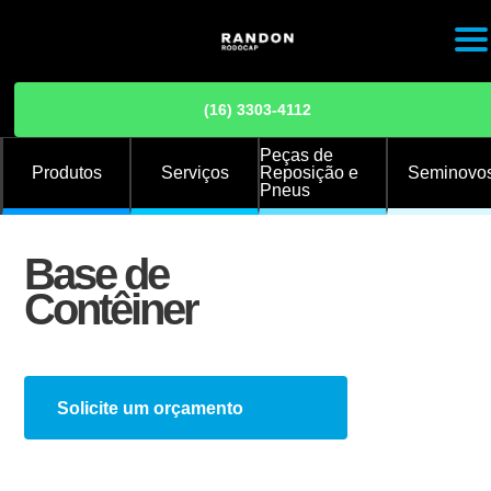
Sobre nós
(16) 3303-4112
Peças de
Nossas unidades
Produtos
Serviços
Reposição e
Seminovo
Pneus
Fale conosco
Base de
Trabalhe conosco
Contêiner
Randon Implementos
Instalação de Opcionais
Solicite um orçamento
(16) 3303-4112
Graneleiro
Basculante