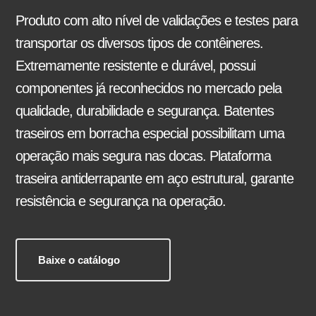
Silo
Produto com alto nível de validações e testes para
transportar os diversos tipos de contêineres.
Extremamente resistente e durável, possui
componentes já reconhecidos no mercado pela
Reformas e pinturas
qualidade, durabilidade e segurança. Batentes
Barra de Travamento
Balancim
traseiros em borracha especial possibilitam uma
operação mais segura nas docas. Plataforma
traseira antiderrapante em aço estrutural, garante
resistência e segurança na operação.
Baixe o catálogo
Arruela Lisa
Ajustador Manual