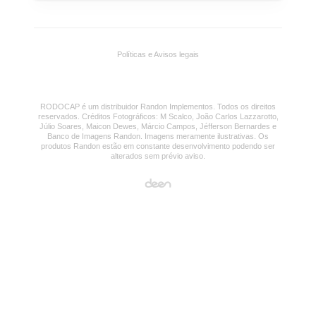
Avenida Suécia,
(19) 3585-5301
2121, Bairro Jardim Novo II
Lona de Cobertura
Engate de Ar
(19) 3818-9113
Políticas e Avisos legais
RODOCAP é um distribuidor Randon Implementos. Todos os direitos
reservados. Créditos Fotográficos: M Scalco, João Carlos Lazzarotto,
Júlio Soares, Maicon Dewes, Márcio Campos, Jéfferson Bernardes e
Banco de Imagens Randon. Imagens meramente ilustrativas. Os
produtos Randon estão em constante desenvolvimento podendo ser
alterados sem prévio aviso.
Boca de Escoamento
Cubo Outboard